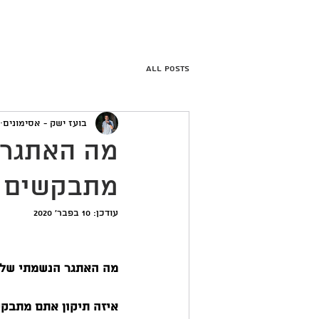
בית
הבלוג של בועז
ה
All Posts
בועז ישק - אסימונים
מה האתגר 
מתבקשים ל
עודכן:
10 בפבר׳ 2020
מה האתגר הנשמתי של
איזה תיקון אתם מתבקש