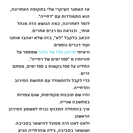
אז האתגר העיקרי שלי בתקופה האחרונה, 
הוא התמודדות עם "דחייה".
לומד לאחרונה, כמה הנושא הזה מנהל 
אותי,  וכנראה גם רבים אחרים.
הכאב בלקבל "לא", בזה שלא יאהבו אותנו 
ועוד דברים נוספים.
וראיתי
 סרטון TED של בחור 
שמספר על 
חוויותיו מ "100 ימים של דחייה".
החליט על 100 בקשות ב 100 ימים, מסתם 
זרים.
כדי לקבל ולהתמודד עם תחושת הסירוב 
והדחייה.
והיו שם תובנות מקסימות, שגם צפויות 
במחשבה שנייה.
איך בהתחלה התכווץ וברח למשמע הסירוב 
הראשון.
ולאט לאט היה מסוגל להישאר בסביבה.
ושנשאר בסביבה, גילה שהדחייה הגיע 