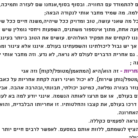
ם להתמודד עם החוויה. ובסוף בסוף,אנחנו שם לעזרה ותמיכה, 
למה. מה שמיד מחבר אותי לנקודה הבאה;  
ל מה שאני עושה, טוב ומדויק ככל שיהיה,משנה חיים ככל שיה
ה אחת, מתוך אינספור משתנים, השפעות ויחסי גומלין שיש 
נו לוקחים את תפקיד האלוהים. עושים את הטוב ביותר בעיננו,
אך יש גבול ליכולתינו והשפעתינו בעולם. איננו אלא צינור ומ
. גם אחרית הדברים לעולם לא נראה, לא נדע. וזה מחבר אותי ל
 ;  
חריות -
 זה הוא/היא (המתאמן/מטופל/לקוח) וזה אני 
מטפל/נותן שירות). לא יכול ואיני רוצה לקחת אחריות על כאב
וזר בצורה נפלאה, כמיטב יכולתי, תבונתי,ובהרבה אהבה. אבל 
 בעולם,  או אם תרצו לאותה הנשמה. אינני יודע למה בא לעול
רכו בעולם, את קצבו והחלטותיו. זו אחריותו הבלבדית, והוא 
אחרונה.  
ה נראה לפעמים כקללה. 
להציץ לנשמתם, ללוות אותם במסעם. לאפשר לרבים חיים יותר 
ולה. 