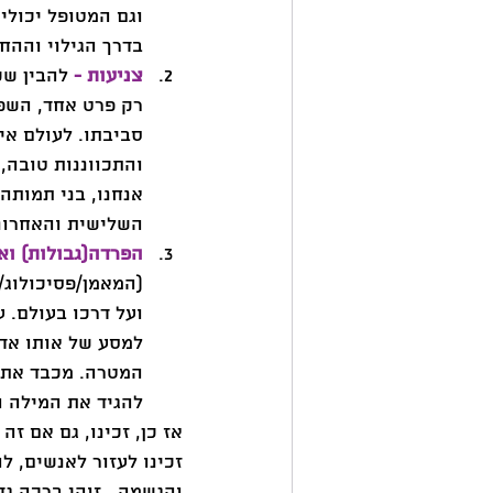
וגם המטופל יכולי
בדרך הגילוי וההח
צניעות - 
להבין שכ
רק פרט אחד, השפע
סביבתו. לעולם אינ
והתכווננות טובה, 
אנחנו, בני תמותה
השלישית והאחרונה
הפרדה(גבולות) וא
(המאמן/פסיכולוג/
ועל דרכו בעולם. ע
למסע של אותו אדם
המטרה. מכבד את ד
להגיד את המילה ה
אז כן, זכינו, גם אם ז
זכינו לעזור לאנשים, 
והגשמה.  זוהי ברכה גד