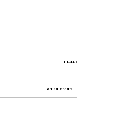
תגובות
כתיבת תגובה...
לחיות מתוך בחירה, לייצר
מציאות חדשה - ״קורס
האווטאר״