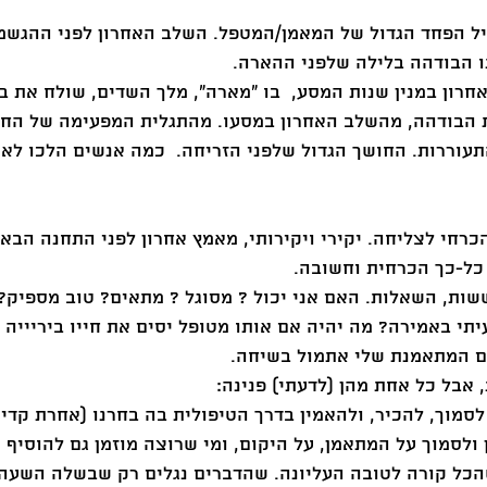
ל הפחד הגדול של המאמן/המטפל. השלב האחרון לפני ההגשמ
ו הבודהה בלילה שלפני ההארה. 
אחרון במנין שנות המסע,  בו "מארה", מלך השדים, שולח את בנ
ת הבודהה, מהשלב האחרון במסעו. מהתגלית המפעימה של החי
תעוררות. החושך הגדול שלפני הזריחה.  כמה אנשים הלכו לאי
כרחי לצליחה. יקירי ויקירותי, מאמץ אחרון לפני התחנה הבא
 כל-כך הכרחית וחשובה. 
ות, השאלות. האם אני יכול ? מסוגל ? מתאים? טוב מספיק? 
תי באמירה? מה יהיה אם אותו מטופל יסים את חייו ביריייה ?
עם המתאמנת שלי אתמול בשיחה. 
לסמוך, להכיר, ולהאמין בדרך הטיפולית בה בחרנו (אחרת קדי
ולסמוך על המתאמן, על היקום, ומי שרוצה מוזמן גם להוסיף
הכל קורה לטובה העליונה. שהדברים נגלים רק שבשלה השעה,