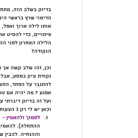
בדיוק בשלב הזה, מתחי
הדימוי שרץ בראשי הינ
אותו לילה ארוך ואפל, 
פיתויים, כדי להסיט א
הלילה האחרון לפני הה
הנקודה? 
וכן, זהו שלב קשה אך ה
נקודת ציון במסע, אבל
להתגבר על הפחד, החשש
אפגע ? מה יהיה אם טעי
ועל זה בדיוק דיברתי 
וכאן יש לי רק 3 הצעות, אבל כל אחת מהן (לדעתי) פנינה:  
לסמוך ולהאמין - 
 
ההתחלה). להאמין 
וההנחיה. להבין ש