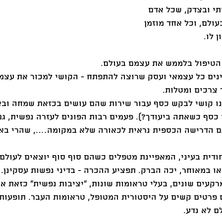
תי ובצדק, שכל אדם 
ולם, וכל אחד מוזמן 
 לו. 
הטיפול בלממש את עצמם בעולם. 
ים כל עצמאי ועסק שרוצה להתפתח - הקושי למכור את עצמך,
 צרכים ומטלות. 
ו קושי לבקש כסף עבור שירות שהם עושים בכזאת שמחה ובא
כסף כשאתה ביעודך?). פעמים רבות הפונים לעזרה נפשית, גם
ם הדרישה הכספית נראית לכאורה שלא במקומה…., שהרי באנ
ודית בעיני, המאפיינת מטפלים כשהם סוף סוף יוצאים לעולם 
ו במאוחר, יכה הברק. תפציע ההכרה - בדיני נפשות עסקינן. 
קעים שונים, בעלי טראומות שונות, "יציבות נפשית" כזאת או
פרטים קשים על היסטורית המטופל, טראומות העבר. תופעות ש
לם לא נדע. 