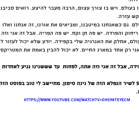
נו בעולם. ויש בו צורך עצום, הרבה מעבר להיצע. רואים סביבנ
קש עזרה. 
ם. גם כשאנחנו במיטבנו, ומביאים את אורנו, זה אנחנו ואלו 
יחוק והפרדה. יש פה תן וקח. יש פה הפריה. אבל זה אני וזה 
לם, אחלק את האנרגיה שלי בקפידה. יודע שלא יכול לעזור לכ
ני רק אחד במארג החיים. לא יכול להבין באמת את המטריקס ש
דה, אבל זה אני וזה אתה, לפחות  עד שששנינו נגיע לאחדות 
ובדיוק חבר עשה share לשיר הנפלא הזה של נינה סימון. מתיישב לי טוב בפוסט 
.
https://www.youtube.com/watch?v=oHs98TEYecM